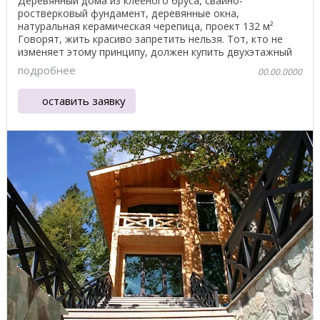
Деревянный дома из клеёного бруса, свайно-
ростверковый фундамент, деревянные окна,
натуральная керамическая черепица, проект 132 м²
Говорят, жить красиво запретить нельзя. Тот, кто не
изменяет этому принципу, должен купить двухэтажный
дом из ...
подробнее
00.00.0000
оставить заявку