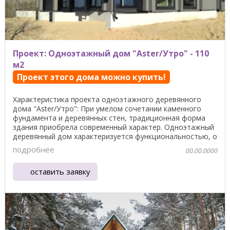
Проект: Одноэтажный дом "Aster/Утро" - 110
м2
Проект этого дома можно купить!
Характеристика проекта одноэтажного деревянного
дома "Aster/Утро": При умелом сочетании каменного
фундамента и деревянных стен, традиционная форма
здания приобрела современный характер. Одноэтажный
деревянный дом характеризуется функциональностью, о
...
подробнее
00.00.0000
оставить заявку