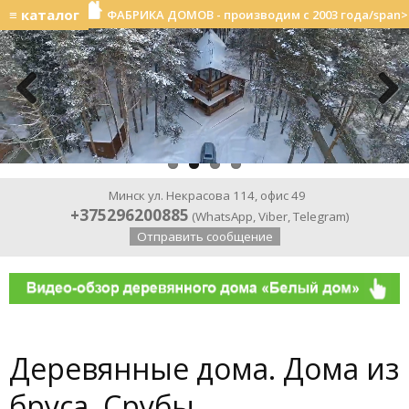
≡ каталог
ФАБРИКА ДОМОВ - производим с 2003 года/span>
Previ
Next
ous
Минск ул. Некрасова 114, офис 49
+375296200885
(
WhatsApp
,
Viber
,
Telegram
)
Отправить сообщение
Деревянные дома. Дома из
бруса. Срубы