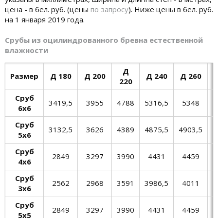
цена - в бел. руб. (цены
по запросу
). Ниже цены в бел. руб.
на 1 января 2019 года.
Срубы из оцилиндрованного бревна естественной
влажности
Д
Размер
Д 180
Д 200
Д 240
Д 260
220
Сруб
3419,5
3955
4788
5316,5
5348
5
6х6
Сруб
3132,5
3626
4389
4875,5
4903,5
5
5х6
Сруб
2849
3297
3990
4431
4459
4х6
Сруб
2562
2968
3591
3986,5
4011
4
3х6
Сруб
2849
3297
3990
4431
4459
5х5