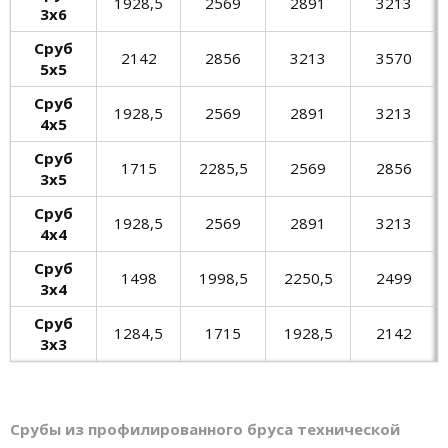
1928,5
2569
2891
3213
3х6
Сруб
2142
2856
3213
3570
5х5
Сруб
1928,5
2569
2891
3213
4х5
Сруб
1715
2285,5
2569
2856
3х5
Сруб
1928,5
2569
2891
3213
4х4
Сруб
1498
1998,5
2250,5
2499
3х4
Сруб
1284,5
1715
1928,5
2142
3х3
Срубы из профилированного бруса технической