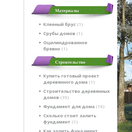
Материалы
Клееный брус
1
Срубы домов
1
Оцилиндрованное
бревно
1
Строительство
Купить готовый проект
деревянного дома
1
Строительство деревянных
домов
35
Фундамент для дома
16
Сколько стоит залить
фундамент
1
Как залить фундамент