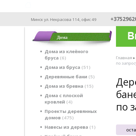
ФАБРИКА ДОМОВ - производим с 2003
+3752962
Минск ул. Некрасова 114, офис 49
Дома
Дома из клеёного
бруса
6
Главная
»
по запрос
Дома из бруса
51
Деревянные бани
5
Дер
Дома из бревна
15
бан
Дома с плоской
кровлей
4
по 
Проекты деревянных
домов
475
Навесы из дерева
1
оста