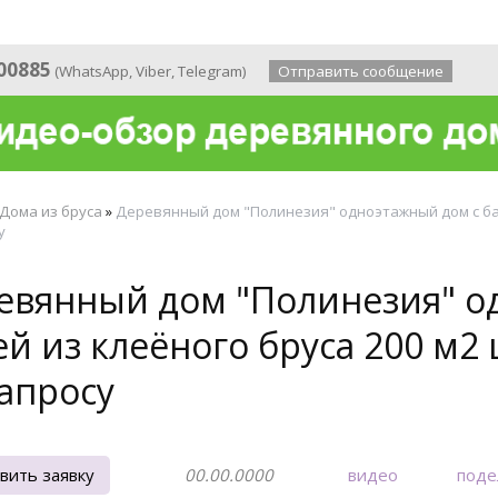
 года
00885
(
WhatsApp
,
Viber
,
Telegram
)
Отправить сообщение
Дома из бруса
»
Деревянный дом "Полинезия" одноэтажный дом с ба
у
евянный дом "Полинезия" о
ей из клеёного бруса 200 м2
запросу
вить заявку
00.00.0000
видео
поде