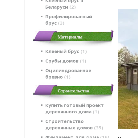
Клеёный брус в
Беларуси
2
Профилированный
брус
3
Материалы
Клееный брус
1
Срубы домов
1
Оцилиндрованное
бревно
1
Строительство
Купить готовый проект
деревянного дома
1
Строительство
деревянных домов
35
Фундамент для дома
16