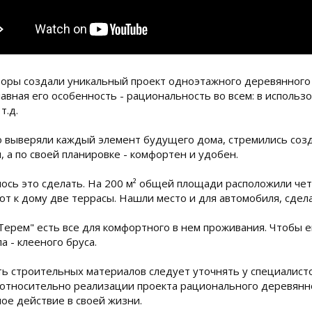
оры создали уникальный проект одноэтажного деревянного 
лавная его особенность - рациональность во всем: в исполь
т.д.
 выверяли каждый элемент будущего дома, стремились созд
, а по своей планировке - комфортен и удобен.
ось это сделать. На 200 м² общей площади расположили чет
т к дому две террасы. Нашли место и для автомобиля, сделав
Терем" есть все для комфортного в нем проживания. Чтобы е
а - клееного бруса.
ь строительных материалов следует уточнять у специалисто
относительно реализации проекта рационального деревянно
ое действие в своей жизни.