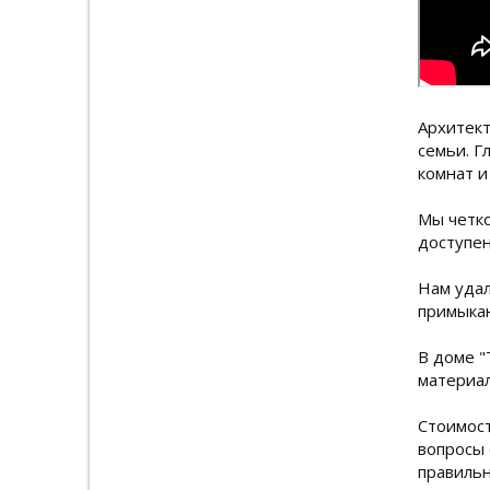
Архитект
семьи. Г
комнат и 
Мы четко
доступен
Нам удал
примыкаю
В доме "
материал
Стоимост
вопросы 
правильн