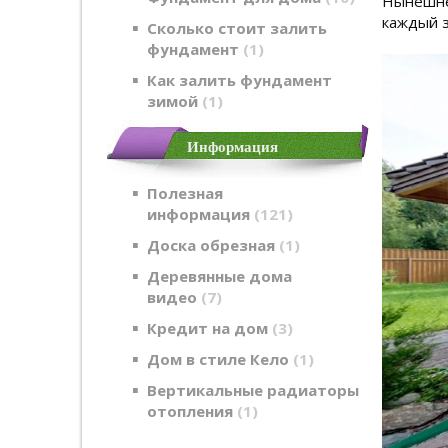
Нынешнее
каждый з
Сколько стоит залить
фундамент
1
Как залить фундамент
зимой
1
Информация
Полезная
информация
121
Доска обрезная
1
Деревянные дома
видео
7
Кредит на дом
3
Дом в стиле Кело
1
Вертикальные радиаторы
отопления
1