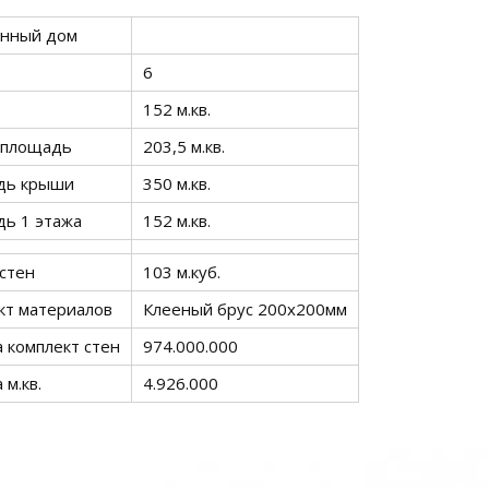
нный дом
6
152 м.кв.
 площадь
203,5 м.кв.
дь крыши
350 м.кв.
ь 1 этажа
152 м.кв.
стен
103 м.куб.
кт материалов
Клееный брус 200х200мм
 комплект стен
974.000.000
 м.кв.
4.926.000