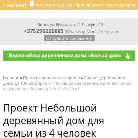
≡ каталог
ФАБРИКА ДОМОВ - производим с 2003 года/span>
Минск ул. Некрасова 114, офис 49
+375296200885
(
WhatsApp
,
Viber
,
Telegram
)
Отправить сообщение
Главная
»
Проекты деревянных домов
»
Проект деревянного
дома до 100 м2
»
Проект Небольшой деревянный дом для семьи
из 4 человек Poziomka 2 dr-S - 66,70 м2
Проект Небольшой
деревянный дом для
семьи из 4 человек