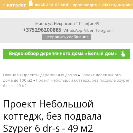
≡ каталог
ФАБРИКА ДОМОВ - производим с 2003 года/span>
Минск ул. Некрасова 114, офис 49
+375296200885
(
WhatsApp
,
Viber
,
Telegram
)
Отправить сообщение
Главная
»
Проекты деревянных домов
»
Проект деревянного
дома до 100 м2
»
Проект Небольшой коттедж, без подвала Szyper
6 dr-s - 49 м2
Проект Небольшой
коттедж, без подвала
Szyper 6 dr-s - 49 м2