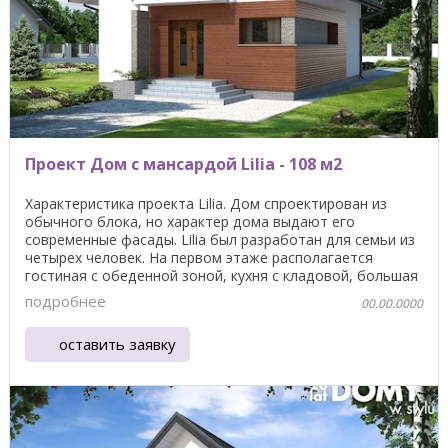
Проект Дом с мансардой Lilia - 108 м2
Характеристика проекта Lilia. Дом спроектирован из
обычного блока, но характер дома выдают его
современные фасады. Lilia был разработан для семьи из
четырех человек. На первом этаже располагается
гостиная с обеденной зоной, кухня с кладовой, большая
...
подробнее
00.00.0000
оставить заявку