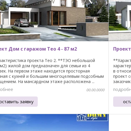
кт Дом с гаражом Teo 4 - 87 м2
Проект
рактеристика проекта Teo 2. **ТЭО небольшой
**Характ
7 м2) жилой дом предназначен для семьи из 4
характе
век. На первом этаже находится просторная
в относ
иная с кухней и большим многоцелевым подсобным
проект 
щением. На мансардном этаже расположена ...
заказчик
обнее
подроб
00.00.0000
оставить заявку
ост