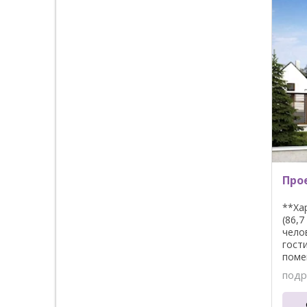
Прое
**Ха
(86,
чело
гост
поме
подр