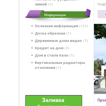
подр
зимой
1
Информация
Полезная информация
121
Доска обрезная
1
Деревянные дома видео
7
Кредит на дом
3
Дом в стиле Кело
1
Вертикальные радиаторы
отопления
1
Прое