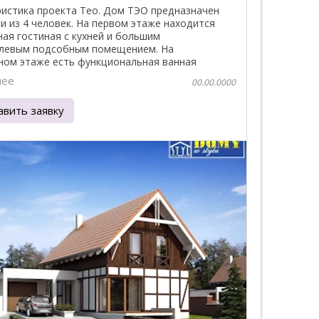
истика проекта Teo. Дом ТЭО предназначен
и из 4 человек. На первом этаже находится
ая гостиная с кухней и большим
левым подсобным помещением. На
ном этаже есть функциональная ванная
 три спальни. ...
нее
00.00.0000
авить заявку