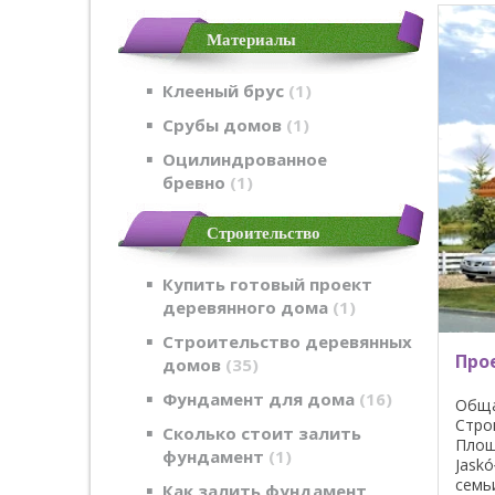
Материалы
Клееный брус
1
Срубы домов
1
Оцилиндрованное
бревно
1
Строительство
Купить готовый проект
деревянного дома
1
Строительство деревянных
Прое
домов
35
Фундамент для дома
16
Обща
Стро
Сколько стоит залить
Площ
фундамент
1
Jask
семьи
Как залить фундамент