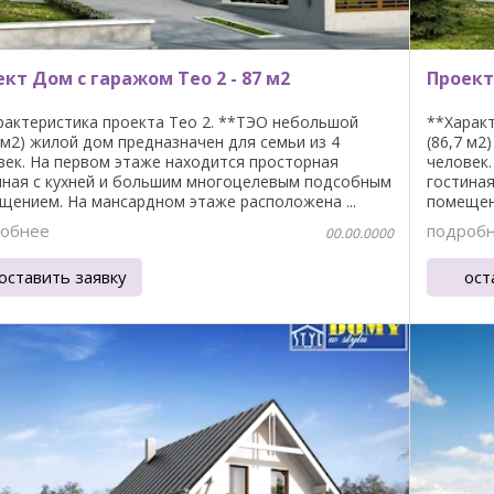
кт Дом с гаражом Teo 2 - 87 м2
Проект
рактеристика проекта Teo 2. **ТЭО небольшой
**Характ
7 м2) жилой дом предназначен для семьи из 4
(86,7 м2
век. На первом этаже находится просторная
человек.
иная с кухней и большим многоцелевым подсобным
гостина
щением. На мансардном этаже расположена ...
помещени
обнее
подроб
00.00.0000
оставить заявку
ост