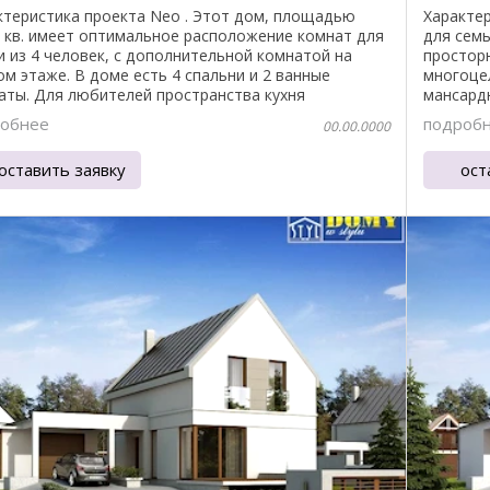
ктеристика проекта Neo . Этот дом, площадью
Характер
0 кв. имеет оптимальное расположение комнат для
для семь
и из 4 человек, с дополнительной комнатой на
просторн
ом этаже. В доме есть 4 спальни и 2 ванные
многоце
аты. Для любителей пространства кухня
мансард
инена ...
комната и
обнее
подроб
00.00.0000
оставить заявку
ост