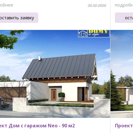
обнее
подроб
00.00.0000
оставить заявку
ост
кт Дом с гаражом Neo - 90 м2
Проект