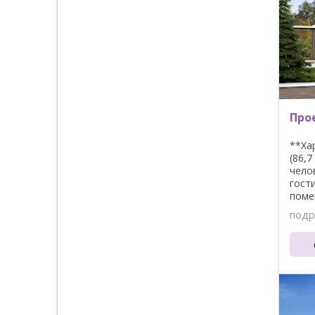
Прое
**Ха
(86,
чело
гост
поме
подр