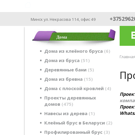
ФАБРИКА ДОМОВ - производим с 2003
+3752962
Минск ул. Некрасова 114, офис 49
Дома
Дома из клеёного бруса
6
Главна
Дома из бруса
51
Деревянные бани
5
Про
Дома из бревна
15
Дома с плоской кровлей
4
Проек
Проекты деревянных
комп
домов
475
Проек
Whats
Навесы из дерева
1
Клеёный брус в Беларуси
2
Профилированный брус
3