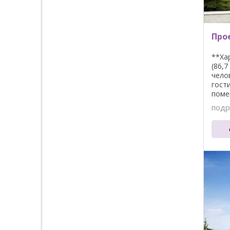
Прое
**Ха
(86,
чело
гост
поме
подр