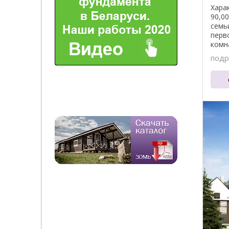
Хара
90,0
семь
перв
комн
объед
подр