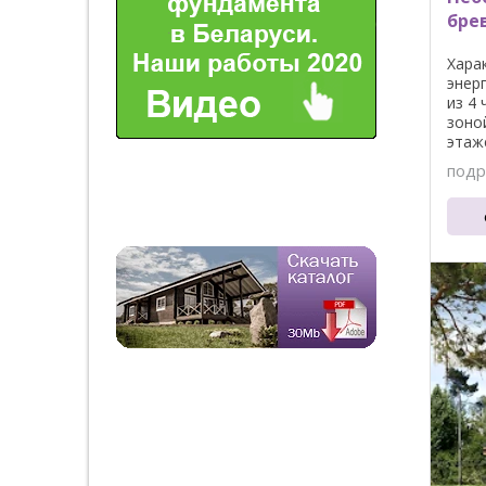
брев
Хара
энер
из 4
зоной
этаже
подр