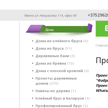
ФАБРИКА ДОМОВ - производим с 2003
+3752962
Минск ул. Некрасова 114, офис 49
Дома
Дома из клеёного бруса
6
Главна
Дома из бруса
51
Деревянные бани
5
Про
Дома из бревна
15
Дома с плоской кровлей
4
Проек
Проекты деревянных
"Фабри
домов
475
Проек
Whats
Навесы из дерева
1
Клеёный брус в Беларуси
2
Профилированный брус
3