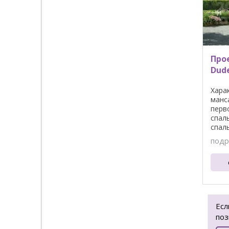
Про
Dude
Хара
манс
перв
спал
спал
...
подр
Есл
поз