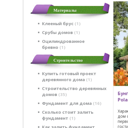
Материалы
Клееный брус
1
Срубы домов
1
Оцилиндрованное
бревно
1
Строительство
Купить готовый проект
деревянного дома
1
Строительство деревянных
Бун
домов
35
Pola
Фундамент для дома
16
Хара
Сколько стоит залить
дом 
фундамент
1
перв
гост
Как залить фундамент