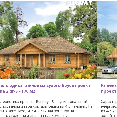
гало одноэтажное из сухого бруса проект
Клеены
na 2 dr-S - 170 м2
проект 
ктеристика проекта Bursztyn 3 . Функциональный
Характер
с подвалом и гаражом для семьи из 4-5 человек. На
энергоэ
ом этаже находится гостиная зона: кухня,
из 4-5 ч
иная, столовая и две ванные комнаты.
зоной в 