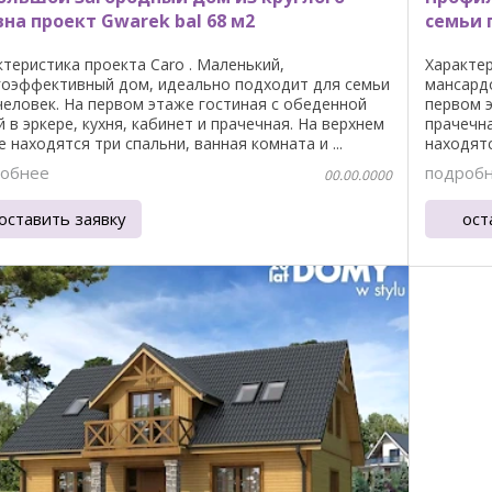
на проект Gwarek bal 68 м2
семьи п
ктеристика проекта Caro . Маленький,
Характер
гоэффективный дом, идеально подходит для семьи
мансардо
 человек. На первом этаже гостиная с обеденной
первом э
 в эркере, кухня, кабинет и прачечная. На верхнем
прачечна
 находятся три спальни, ванная комната и ...
находятс
...
обнее
подроб
00.00.0000
оставить заявку
ост