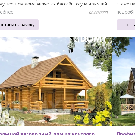
муществом дома является бассейн, сауна и зимний
этаже на
.
обнее
подроб
00.00.0000
оставить заявку
ост
ольшой загородный дом из круглого
Профил