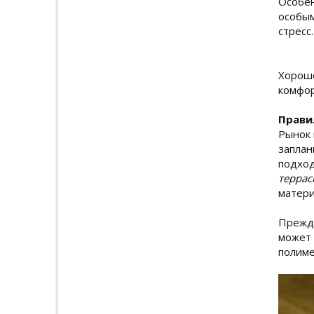
Особен
особым
стресс.
Хорошо
комфор
Прави
Рынок 
заплан
подход
террас
матери
Прежде
может 
полиме