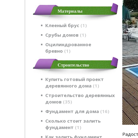
Материалы
Клееный брус
1
Срубы домов
1
Оцилиндрованное
бревно
1
Строительство
Купить готовый проект
деревянного дома
1
Строительство деревянных
домов
35
Фундамент для дома
16
Сколько стоит залить
фундамент
1
Радост
Как залить фундамент