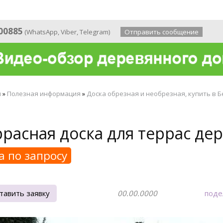
 года
00885
(
WhatsApp
,
Viber
,
Telegram
)
Отправить сообщение
я
»
Полезная информация
»
Доска обрезная и необрезная, купить в Б
расная доска для террас де
а по запросу
тавить заявку
00.00.0000
поде