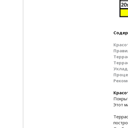
Содер
Красо
Прави
Терра
Терра
Уклад
Проце
Реком
Красо
Покры
Этот м
Террас
постро