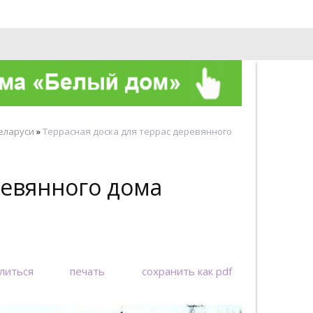
О компании
Контакты
еларуси
»
Террасная доска для террас деревянного
ревянного дома
литься
печать
сохранить как pdf