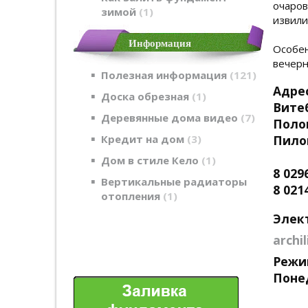
очаров
зимой
1
извили
Информация
Особен
вечерн
Полезная информация
121
Адре
Доска обрезная
1
Вите
Деревянные дома видео
7
Поло
Кредит на дом
3
Пило
Дом в стиле Кело
1
8 029
Вертикальные радиаторы
8 021
отопления
1
Элек
archi
Режи
Понед