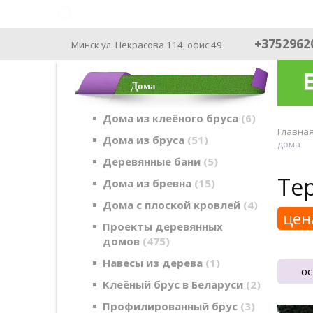
ФАБРИКА ДОМОВ - производим с 2003
+3752962
Минск ул. Некрасова 114, офис 49
Дома
Дома из клеёного бруса
6
Главна
Дома из бруса
51
дома
Деревянные бани
5
Тер
Дома из бревна
15
Дома с плоской кровлей
4
цен
Проекты деревянных
домов
475
Навесы из дерева
1
ос
Клеёный брус в Беларуси
2
Профилированный брус
3