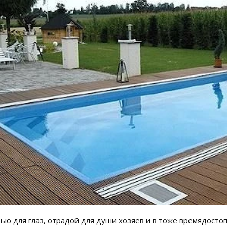
ью для глаз, отрадой для души хозяев и в тоже времядосто