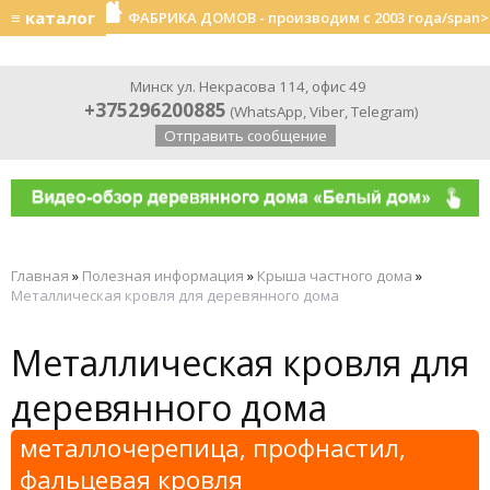
≡ каталог
ФАБРИКА ДОМОВ - производим с 2003 года/span>
Минск ул. Некрасова 114, офис 49
+375296200885
(
WhatsApp
,
Viber
,
Telegram
)
Отправить сообщение
Главная
»
Полезная информация
»
Крыша частного дома
»
Металлическая кровля для деревянного дома
Металлическая кровля для
деревянного дома
металлочерепица, профнастил,
фальцевая кровля