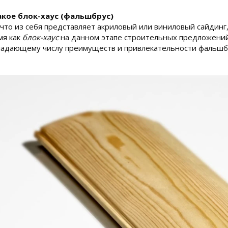
акое блок-хаус (фальшбрус)
 что из себя представляет акриловый или виниловый сайдин
мя как
блок-хаус
на данном этапе строительных предложений,
адающему числу преимуществ и привлекательности фальшбр