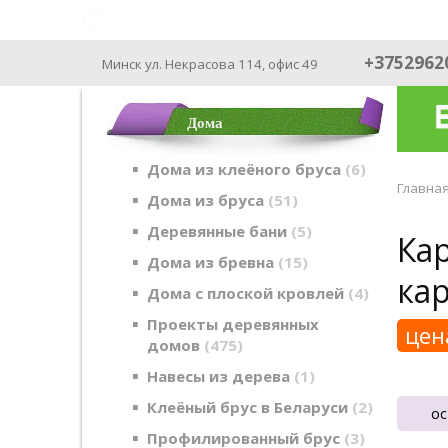
ФАБРИКА ДОМОВ - производим с 2003
+3752962
Минск ул. Некрасова 114, офис 49
Дома
Дома из клеёного бруса
6
Главна
Дома из бруса
51
Деревянные бани
5
Кар
Дома из бревна
15
ка
Дома с плоской кровлей
4
Проекты деревянных
цен
домов
475
Навесы из дерева
1
Клеёный брус в Беларуси
2
ос
Профилированный брус
3