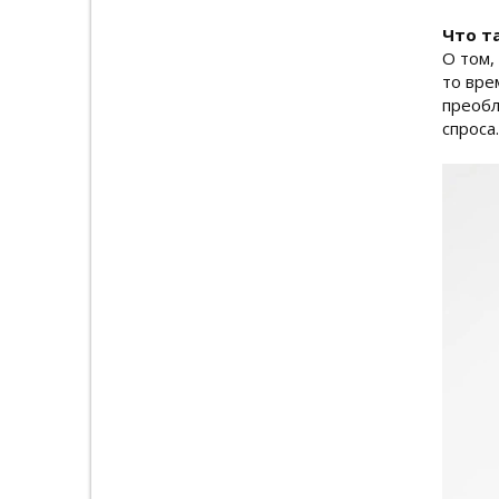
Что т
О том,
то вре
преобл
спроса.