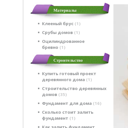
Материалы
Клееный брус
1
Срубы домов
1
Оцилиндрованное
бревно
1
Строительство
Купить готовый проект
деревянного дома
1
Строительство деревянных
домов
35
Фундамент для дома
16
Сколько стоит залить
фундамент
1
Как залить фундамент