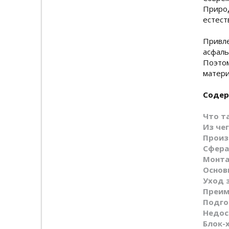
Природ
естест
Привле
асфаль
Поэтом
матери
Содер
Что т
Из че
Произ
Сфера
Монта
Основ
Уход 
Преим
Подго
Недос
Блок-