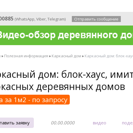
 года
00885
(
WhatsApp
,
Viber
,
Telegram
)
Отправить сообщение
я
»
Полезная информация
»
Каркасный дом
»
Каркасный дом: блок-хау
касный дом: блок-хаус, ими
ркасных деревянных домов
а за 1м2 - по запросу
тавить заявку
00.00.0000
видео
поде