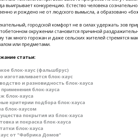
а выигрывает конкуренцию. Естество человека сознательно 
венно и рождено не от людского вымысла, а образовано «б
кательный, городской комфорт не в силах удержать зов при
тобетонном окружении становится причиной раздражительн
у так много горожан и даже сельских жителей стремятся ма
алом или предметами.
жание статьи:
акое блок-хаус (фальшбрус)
го изготавливается блок-хаус
водство и разновидность блок-хауса
 применения блок-хауса
ж блок-хауса
ные критерии подбора блок-хауса
за блок-хаусом
ущества покрытия из блок-хауса
товка и покраска блок-хауса
татки блок-хауса
хаус от "Фабрика Домов"