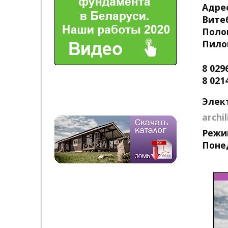
Адре
Вите
Поло
Пило
8 029
8 021
Элек
archi
Режи
Понед