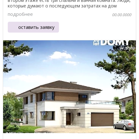
втором этаже есть три спальни и ванная комната. Люди,
которые думают о последующем затратах на дом
должны ...
подробнее
00.00.0000
оставить заявку