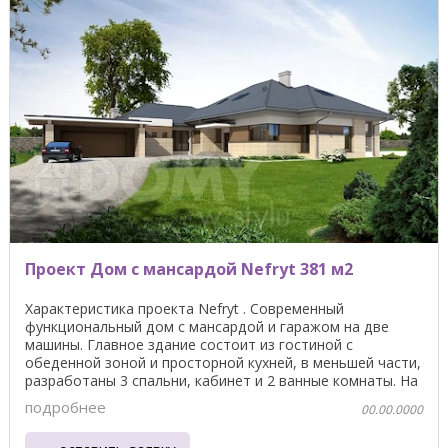
Проект Дом с мансардой Nefryt 381 м2
Характеристика проекта Nefryt . Современный
функциональный дом с мансардой и гаражом на две
машины. Главное здание состоит из гостиной с
обеденной зоной и просторной кухней, в меньшей части,
разработаны 3 спальни, кабинет и 2 ванные комнаты. На
...
подробнее
00.00.0000