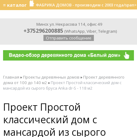
≡ каталог
ФАБРИКА ДОМОВ - производим с 2003 года/span>
Минск ул. Некрасова 114, офис 49
+375296200885
(
WhatsApp
,
Viber
,
Telegram
)
Отправить сообщение
Главная
»
Проекты деревянных домов
»
Проект деревянного
дома от 100 до 140 м2
»
Проект Простой классический дом с
мансардой из сырого бруса Anka dr-S - 118 м2
Проект Простой
классический дом с
мансардой из сырого