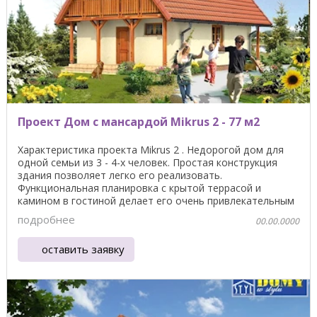
Проект Дом с мансардой Mikrus 2 - 77 м2
Характеристика проекта Mikrus 2 . Недорогой дом для
одной семьи из 3 - 4-х человек. Простая конструкция
здания позволяет легко его реализовать.
Функциональная планировка с крытой террасой и
камином в гостиной делает его очень привлекательным
...
подробнее
00.00.0000
оставить заявку