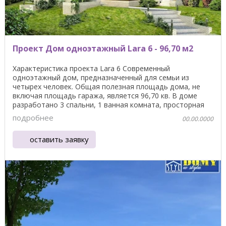
Проект Дом одноэтажный Lara 6 - 96,70 м2
Характеристика проекта Lara 6 Современный
одноэтажный дом, предназначенный для семьи из
четырех человек. Общая полезная площадь дома, не
включая площадь гаража, является 96,70 кв. В доме
разработано 3 спальни, 1 ванная комната, просторная
гостиная ...
подробнее
00.00.0000
оставить заявку