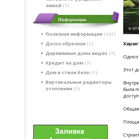
зимой
1
Информация
Полезная информация
121
Доска обрезная
1
Харак
Деревянные дома видео
7
Одноэт
Кредит на дом
3
Этот д
Дом в стиле Кело
1
Вертикальные радиаторы
Внутри
отопления
1
была п
доступ
Общая
Площад
Строит