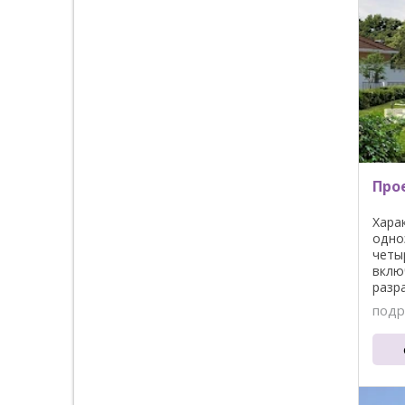
Прое
Хара
одно
четы
вклю
разр
гости
подр