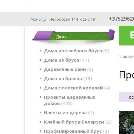
ФАБРИКА ДОМОВ - производим с 2003
+3752962
Минск ул. Некрасова 114, офис 49
Дома
Дома из клеёного бруса
6
Главна
Дома из бруса
51
Деревянные бани
5
Про
Дома из бревна
15
Дома с плоской кровлей
4
ос
Проекты деревянных
домов
475
Навесы из дерева
1
Клеёный брус в Беларуси
2
Профилированный брус
3