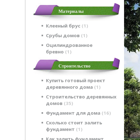
Материалы
Клееный брус
1
Срубы домов
1
Оцилиндрованное
бревно
1
Строительство
Купить готовый проект
деревянного дома
1
Строительство деревянных
домов
35
Фундамент для дома
16
Сколько стоит залить
фундамент
1
Как залить фундамент