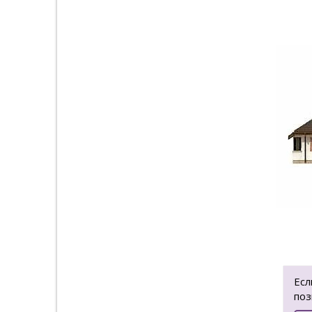
Есл
поз