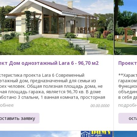
кт Дом одноэтажный Lara 6 - 96,70 м2
Проект
ктеристика проекта Lara 6 Современный
**Характ
этажный дом, предназначенный для семьи из
гаражом,
рех человек. Общая полезная площадь дома, не
Функцио
чая площадь гаража, является 96,70 кв. В доме
объедине
аботано 3 спальни, 1 ванная комната, просторная
в себя д
ная ...
обнее
подроб
00.00.0000
оставить заявку
ост