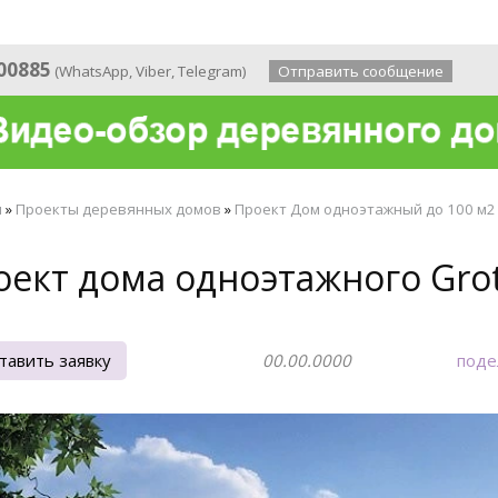
 года
00885
(
WhatsApp
,
Viber
,
Telegram
)
Отправить сообщение
я
»
Проекты деревянных домов
»
Проект Дом одноэтажный до 100 м2
ект дома одноэтажного Grot 
тавить заявку
00.00.0000
поде